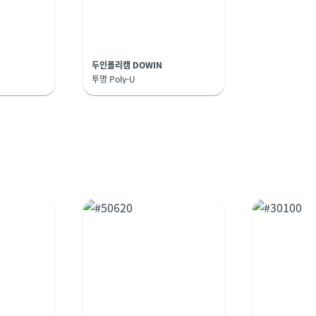
두인폴리캠 DOWIN
투명 Poly-U