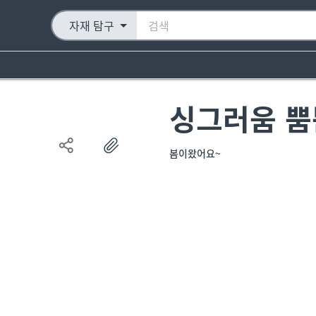
자재 탐구
싱그러움 뿜
봄이왔어요~