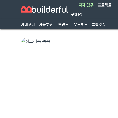
자재 탐구
프로젝트
구해요!
카테고리
사용부위
브랜드
무드보드
클립잇슈