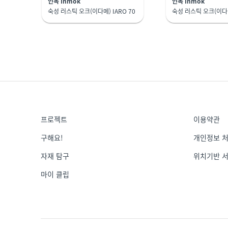
인목 Inmok
인목 Inmok
숙성 러스틱 오크(이다메) IARO 70
숙성 러스틱 오크(이다메)
프로젝트
이용약관
구해요!
개인정보 
자재 탐구
위치기반 
마이 클립