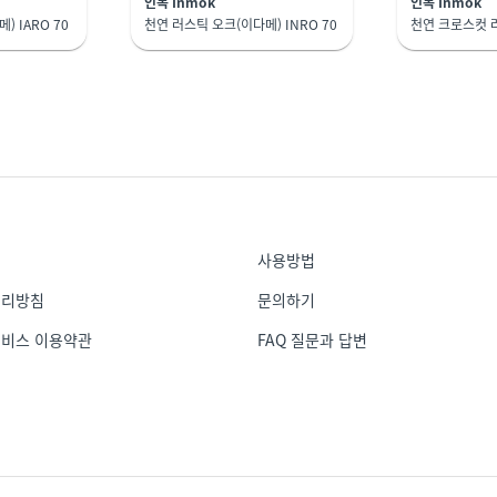
인목 Inmok
인목 Inmok
 IARO 70
천연 러스틱 오크(이다메) INRO 70
사용방법
처리방침
문의하기
서비스 이용약관
FAQ 질문과 답변